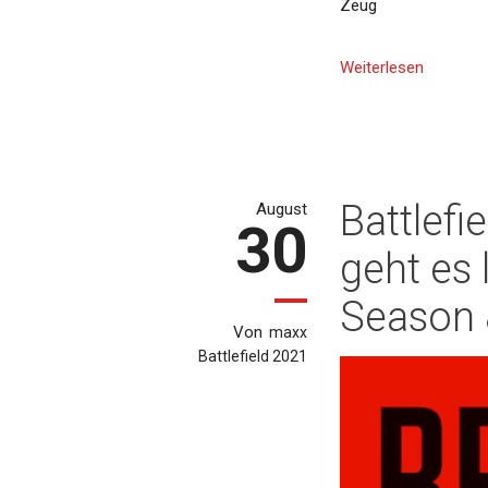
Zeug
Weiterlesen
Battlefi
August
30
geht es 
Season 
Von
maxx
Battlefield 2021