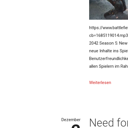
https://www.battlef
cb=1685119014.mp3 El
2042 Season 5: New D
neue Inhalte ins Spi
Benutzerfreundlichk
allen Spielern im R
Weiterlesen
Need fo
Dezember