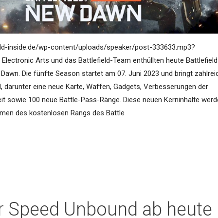
ield-inside.de/wp-content/uploads/speaker/post-333633.mp3?
ectronic Arts und das Battlefield-Team enthüllten heute Battlefield
awn. Die fünfte Season startet am 07. Juni 2023 und bringt zahlrei
el, darunter eine neue Karte, Waffen, Gadgets, Verbesserungen der
eit sowie 100 neue Battle-Pass-Ränge. Diese neuen Kerninhalte wer
ahmen des kostenlosen Rangs des Battle
r Speed Unbound ab heute