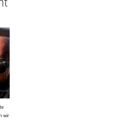
nt
te
n wir