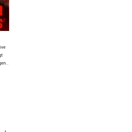
sive
gt
egen…