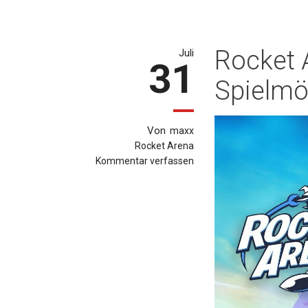
Rocket 
Juli
31
Spielmög
Von
maxx
Rocket Arena
Kommentar verfassen