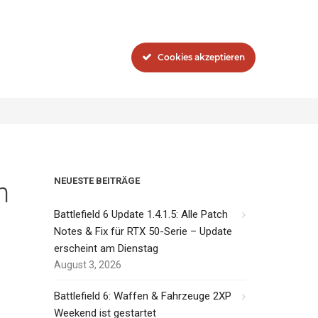
Blog
Das Network
Cookies akzeptieren
Sie sind hier:
Inside-Network.net
Rocket Arena
NEUESTE BEITRÄGE
n
Battlefield 6 Update 1.4.1.5: Alle Patch
Notes & Fix für RTX 50-Serie – Update
erscheint am Dienstag
August 3, 2026
Battlefield 6: Waffen & Fahrzeuge 2XP
Weekend ist gestartet