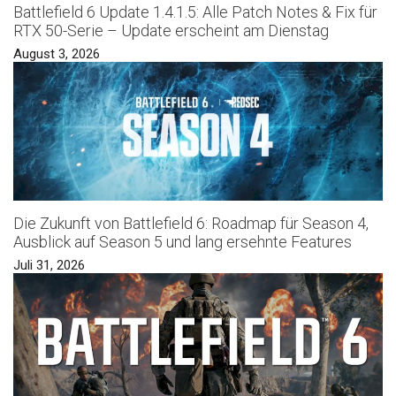
Battlefield 6 Update 1.4.1.5: Alle Patch Notes & Fix für
RTX 50-Serie – Update erscheint am Dienstag
August 3, 2026
Die Zukunft von Battlefield 6: Roadmap für Season 4,
Ausblick auf Season 5 und lang ersehnte Features
Juli 31, 2026