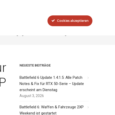
Blog
Das Network
Cookies akzeptieren
n zur Verfügung und können teilweise für BP gekauft werden.
ur
NEUESTE BEITRÄGE
BP
Battlefield 6 Update 1.4.1.5: Alle Patch
Notes & Fix für RTX 50-Serie – Update
erscheint am Dienstag
August 3, 2026
Battlefield 6: Waffen & Fahrzeuge 2XP
Weekend ist gestartet