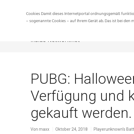
Cookies Damit dieses Internetportal ordnungsgemäß funktion
– sogenannte Cookies – auf Ihrem Gerät ab. Das ist bei den 
Inside-Network.net
Sie sind hier:
Inside-N
PUBG: Halloween
Verfügung und k
gekauft werden.
Von
maxx
Oktober 24, 2018
Playerunknown's Bat