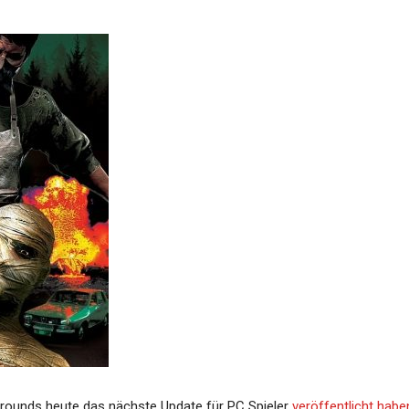
grounds heute das nächste Update für PC Spieler
veröffentlicht habe