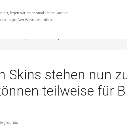
iert, legen wir manchmal kleine Dateien
meisten großen Websites üblich.
etwork.net
Playerunknown's Battlegrounds
PUBG: Halloween Skins stehen nu
 Skins stehen nun z
önnen teilweise für 
tlegrounds