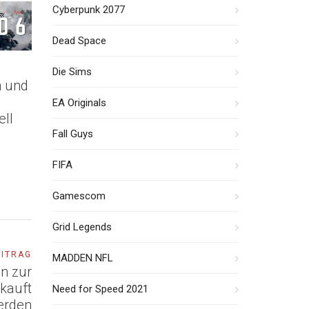
Cyberpunk 2077
Dead Space
Die Sims
n und
EA Originals
ell
Fall Guys
FIFA
Gamescom
Grid Legends
EITRAG
MADDEN NFL
n zur
kauft
Need for Speed 2021
erden