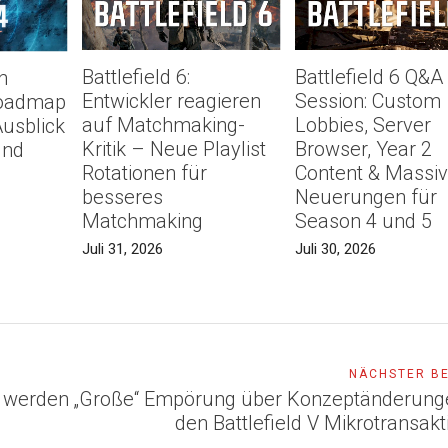
Battlefield 6:
Battlefield 6 Q&A
n
Entwickler reagieren
Session: Custom
 Roadmap
auf Matchmaking-
Lobbies, Server
Ausblick
Kritik – Neue Playlist
Browser, Year 2
und
Rotationen für
Content & Massi
besseres
Neuerungen für
Matchmaking
Season 4 und 5
Juli 31, 2026
Juli 30, 2026
NÄCHSTER B
s werden
„Große“ Empörung über Konzeptänderung
den Battlefield V Mikrotransak