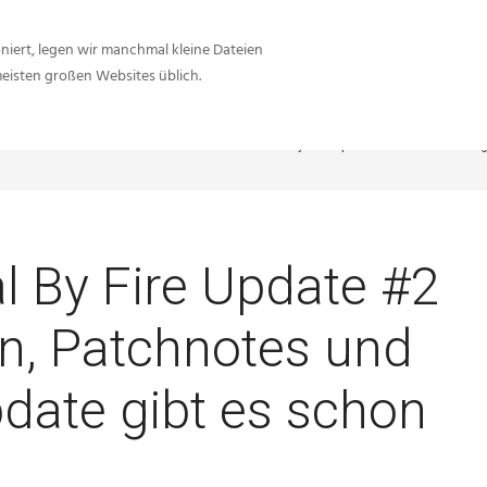
iert, legen wir manchmal kleine Dateien
meisten großen Websites üblich.
-Network.net
Battlefield V
Battlefield V: Trial By Fire Update #2 erscheint 
ial By Fire Update #2
n, Patchnotes und
date gibt es schon