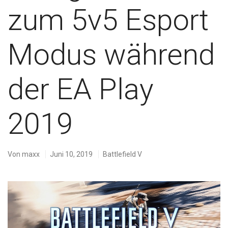
zum 5v5 Esport
Modus während
der EA Play
2019
Von
maxx
Juni 10, 2019
Battlefield V