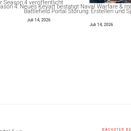
r Season 4 veröffentlicht
Season 4: Neues Keyart bestätigt Naval Warfare &
Battlefield Portal Störung: Erstellen und 
Juli 14, 2026
Juli 14, 2026
NÄCHSTER B