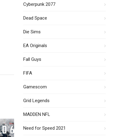
Cyberpunk 2077
Dead Space
Die Sims
EA Originals
Fall Guys
FIFA
Gamescom
Grid Legends
MADDEN NFL
Need for Speed 2021
tlepass 2XP Event ist jetzt live – Schneller leveln bi