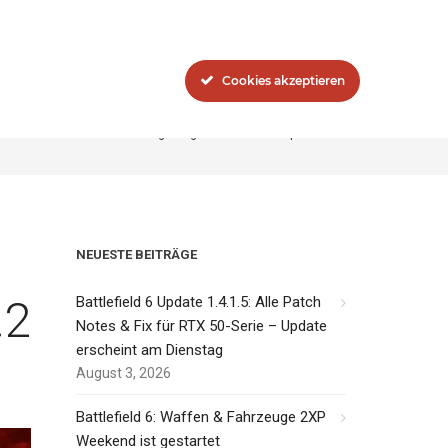
Blog
Das Network
Cookies akzeptieren
ickler äußern sich zur Verzögerung vom Konsolen-Update 6.2
NEUESTE BEITRÄGE
.2
Battlefield 6 Update 1.4.1.5: Alle Patch
Notes & Fix für RTX 50-Serie – Update
erscheint am Dienstag
August 3, 2026
Battlefield 6: Waffen & Fahrzeuge 2XP
Weekend ist gestartet