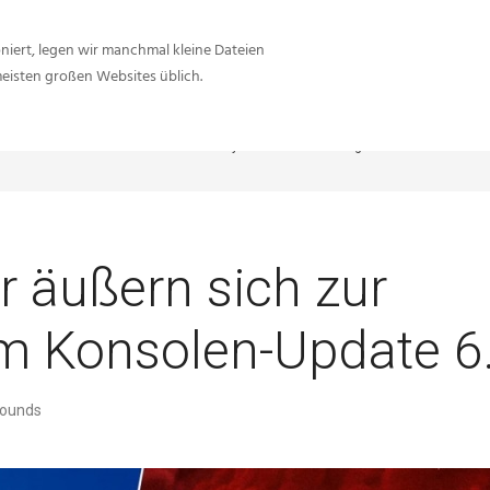
iert, legen wir manchmal kleine Dateien
meisten großen Websites üblich.
Sie sind hier:
Inside-Network.net
Playerunknown's Battlegrounds
PUBG: Entw
r äußern sich zur
m Konsolen-Update 6
rounds