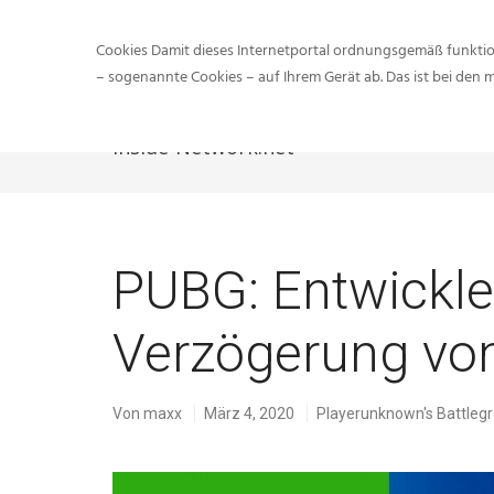
Cookies Damit dieses Internetportal ordnungsgemäß funktion
– sogenannte Cookies – auf Ihrem Gerät ab. Das ist bei den 
Inside-Network.net
PUBG: Entwickle
Verzögerung vo
Von
maxx
März 4, 2020
Playerunknown's Battleg