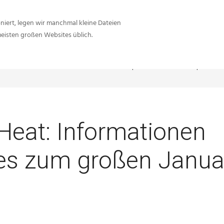
iert, legen wir manchmal kleine Dateien
meisten großen Websites üblich.
Sie sind hier:
Inside-Network.net
Need for Speed Heat
Need for Speed Hea
Heat: Informationen
es zum großen Janua