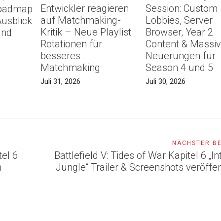
Entwickler reagieren
Session: Custom
 Roadmap
auf Matchmaking-
Lobbies, Server
Ausblick
Kritik – Neue Playlist
Browser, Year 2
und
Rotationen für
Content & Massi
besseres
Neuerungen für
Matchmaking
Season 4 und 5
Juli 31, 2026
Juli 30, 2026
NÄCHSTER B
tel 6
Battlefield V: Tides of War Kapitel 6 „In
n
Jungle“ Trailer & Screenshots veröffen