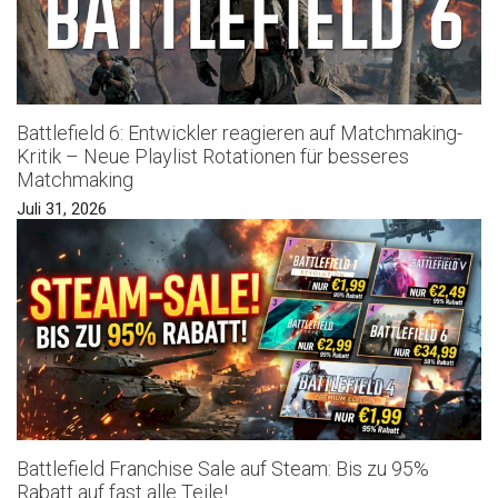
Battlefield 6: Entwickler reagieren auf Matchmaking-
Kritik – Neue Playlist Rotationen für besseres
Matchmaking
Juli 31, 2026
Battlefield Franchise Sale auf Steam: Bis zu 95%
Rabatt auf fast alle Teile!