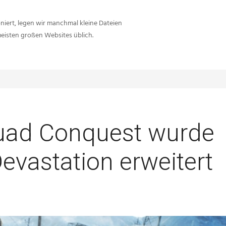
iert, legen wir manchmal kleine Dateien
meisten großen Websites üblich.
Sie sind hier:
Inside-Network.net
Battlefield V
Battlefield
Squad Conquest wurde
evastation erweitert