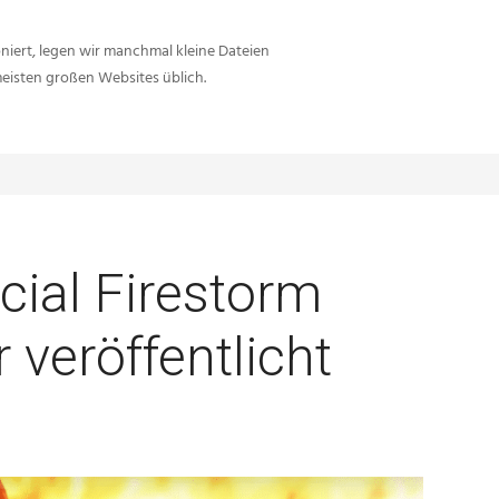
iert, legen wir manchmal kleine Dateien
meisten großen Websites üblich.
Sie sind hier:
Inside-Network.net
Battlefield V
ficial Firestorm
 veröffentlicht