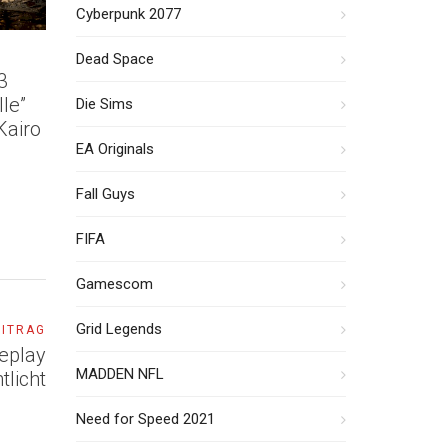
Cyberpunk 2077
Dead Space
3
le”
Die Sims
Kairo
EA Originals
Fall Guys
FIFA
Gamescom
Grid Legends
EITRAG
meplay
MADDEN NFL
tlicht
Need for Speed 2021