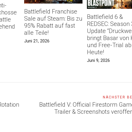
ti-
Battlefield Franchise
chosse
Battlefield 6 &
Sale auf Steam: Bis zu
attle
REDSEC: Season 
95% Rabatt auf fast
ehend
Update “Druckwel
alle Teile!
bringt Basar von 
Juni 21, 2026
und Free-Trial ab
Heute!
Juni 9, 2026
NÄCHSTER B
Rotation
Battlefield V: Official Firestorm Ga
Trailer & Screenshots veröffen