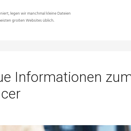
iert, legen wir manchmal kleine Dateien
meisten großen Websites üblich.
Sie sind hier:
Inside-Network.net
Battlefield 
eue Informationen zu
cer