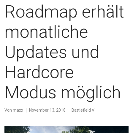
Roadmap erhält
monatliche
Updates und
Hardcore
Modus möglich
Von
maxx
November 13, 2018
Battlefield V