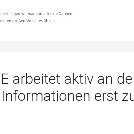
iert, legen wir manchmal kleine Dateien
meisten großen Websites üblich.
Sie sind hier:
Inside-Network.net
Battlefield V
Battlefield V: DICE arbeitet 
CE arbeitet aktiv an de
Informationen erst z