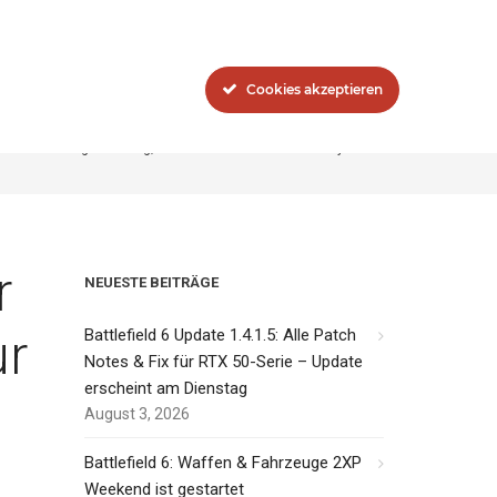
Blog
Das Network
Cookies akzeptieren
aktiv an der Rang-Erhöhung, Informationen erst zur EA Play 2019
r
NEUESTE BEITRÄGE
ur
Battlefield 6 Update 1.4.1.5: Alle Patch
Notes & Fix für RTX 50-Serie – Update
erscheint am Dienstag
August 3, 2026
Battlefield 6: Waffen & Fahrzeuge 2XP
Weekend ist gestartet