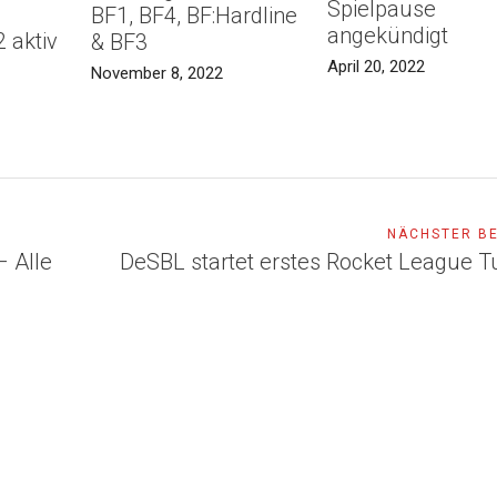
Spielpause
BF1, BF4, BF:Hardline
angekündigt
2 aktiv
& BF3
April 20, 2022
November 8, 2022
NÄCHSTER B
– Alle
DeSBL startet erstes Rocket League T