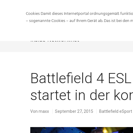
Cookies Damit dieses Internetportal ordnungsgemäß funktion
– sogenannte Cookies – auf Ihrem Gerät ab. Das ist bei den 
Inside-Network.net
Battlefield 4 ES
startet in der
Von
maxx
September 27, 2015
Battlefield eSport