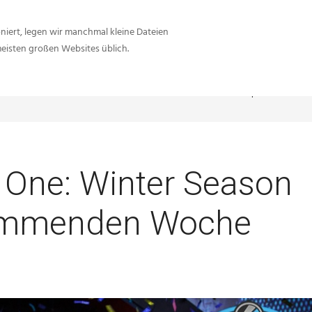
iert, legen wir manchmal kleine Dateien
meisten großen Websites üblich.
Sie sind hier:
Inside-Network.net
Battlefield eSport
Battlefi
L One: Winter Season
 kommenden Woche