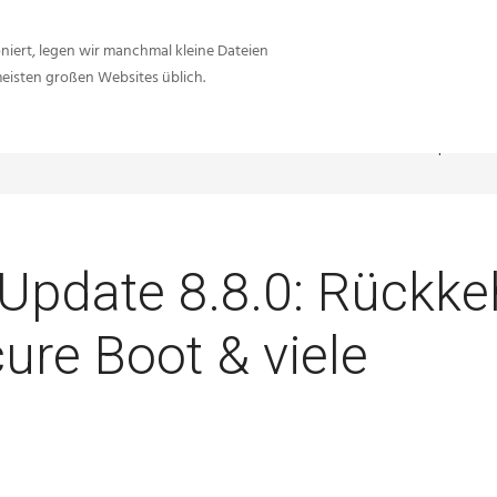
iert, legen wir manchmal kleine Dateien
meisten großen Websites üblich.
Sie sind hier:
Inside-Network.net
Battlefield 2021
Battlefield 2042 Update 8.
 Update 8.8.0: Rückke
ure Boot & viele