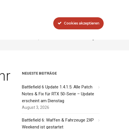
Blog
Das Network
Cookies akzeptieren
8.0: Rückkehr von Nordvik, Secure Boot & viele Verbesserungen
hr
NEUESTE BEITRÄGE
Battlefield 6 Update 1.4.1.5: Alle Patch
Notes & Fix für RTX 50-Serie – Update
erscheint am Dienstag
August 3, 2026
Battlefield 6: Waffen & Fahrzeuge 2XP
Weekend ist gestartet