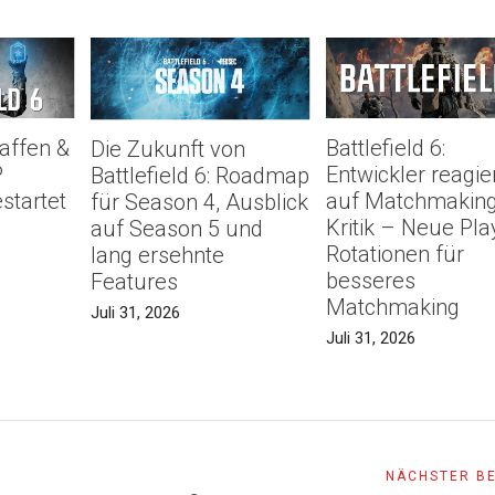
Waffen &
Battlefield 6:
Die Zukunft von
P
Entwickler reagie
Battlefield 6: Roadmap
startet
auf Matchmakin
für Season 4, Ausblick
Kritik – Neue Play
auf Season 5 und
Rotationen für
lang ersehnte
besseres
Features
Matchmaking
Juli 31, 2026
Juli 31, 2026
NÄCHSTER B