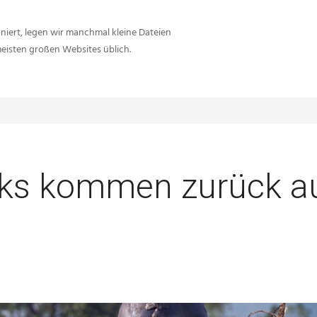
iert, legen wir manchmal kleine Dateien
meisten großen Websites üblich.
Sie sind hier:
Inside-Network.net
Battlefi
Perks kommen zurück a