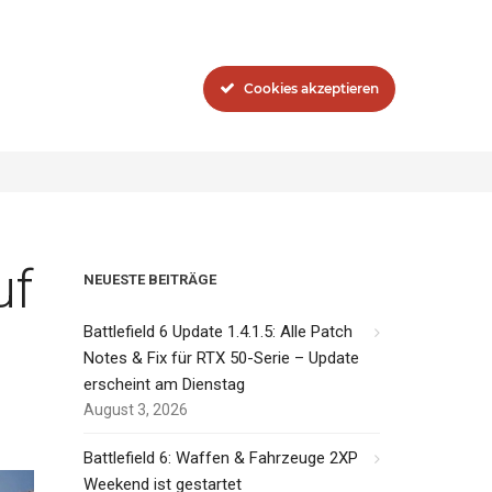
Blog
Das Network
Cookies akzeptieren
eld 1
Battlefield 1: Perks kommen zurück auf´s Schlachtfeld
uf
NEUESTE BEITRÄGE
Battlefield 6 Update 1.4.1.5: Alle Patch
Notes & Fix für RTX 50-Serie – Update
erscheint am Dienstag
August 3, 2026
Battlefield 6: Waffen & Fahrzeuge 2XP
Weekend ist gestartet