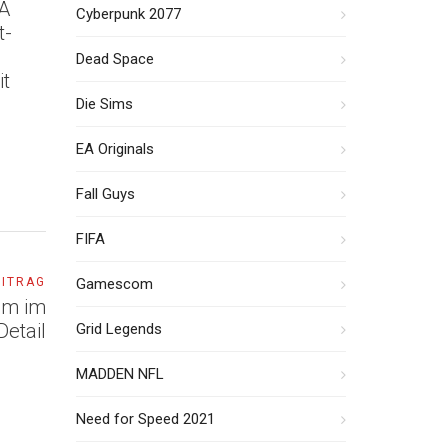
EA
Cyberpunk 2077
t-
Dead Space
it
Die Sims
EA Originals
Fall Guys
FIFA
Gamescom
EITRAG
tem im
Detail
Grid Legends
MADDEN NFL
Need for Speed 2021